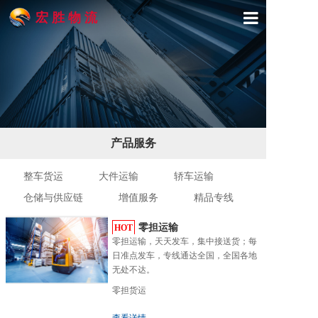
宏 胜 物 流
首页
关于宏胜
产品与服务
产品服务
精品专线
整车货运
大件运输
轿车运输
物流展示
仓储与供应链
增值服务
精品专线
新闻动态
零担运输
HOT
零担运输，天天发车，集中接送货；每
联系我们
日准点发车，专线通达全国，全国各地
无处不达。
零担货运