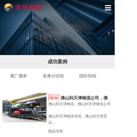
宏 胜 物 流
首页
关于宏胜
产品与服务
成功案例
精品专线
搬厂搬家
港澳台快线
国际快线
物流展示
新闻动态
佛山到天津物流公司，佛
NEW
佛山到天津物流，佛山到天津物流公司

山到...
联系我们
佛山到天津物流专线，佛山到天津货
运...
精品专线