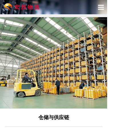
宏 胜 物 流
首页
关于宏胜
产品与服务
精品专线
物流展示
新闻动态
联系我们
仓储与供应链