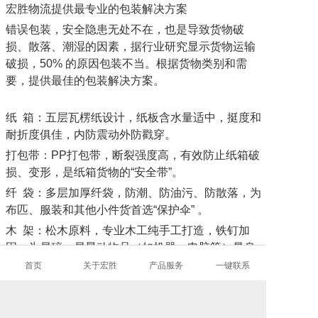
宏胜物流提供最专业的包装解决方案
错误包装，安全隐患无处不在，也是导致货物破
损、散落、潮湿的因素，据行业研究显示货物运输
破损，50% 的原因包装不当。根据货物类别和需
要，提供最佳的包装解决方案。
纸 箱：五层瓦楞纸设计，纸板含水量适中，挺度和
耐折度俱佳，内防震动外防戳穿。
打包带：PP打包带，断裂强度高，有效防止纸箱破
损、变形，是纸箱货物的“安全带”。
纤 袋：多层加厚纤袋，防潮、防油污、防散落，为
布匹、服装和其他小件货首选“保护伞” 。
木 架：松木原料，专业木工纯手工打造，铁钉加
固，为易碎、易晃动物品（如机器、电脑等）量身
设计。
首页
关于宏胜
产品服务
一键联系
详情请咨询营业部或请致电7×24小时服务热线：