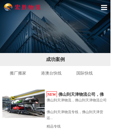
宏 胜 物 流
首页
关于宏胜
产品与服务
成功案例
精品专线
搬厂搬家
港澳台快线
国际快线
物流展示
新闻动态
佛山到天津物流公司，佛
NEW
佛山到天津物流，佛山到天津物流公司

山到...
联系我们
佛山到天津物流专线，佛山到天津货
运...
精品专线