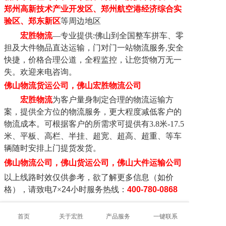
郑州高新技术产业开发区、郑州航空港经济综合实
验区、郑东新区
等周边地区
宏胜物流
—专业提供:佛山到全国整车拼车、零
担及大件物品直达运输
，
门对门
一站物流
服务
,安全
快捷
，
价格合理公道，全程监控，让您货物万无一
失。欢迎来电咨询。
佛山物流货运公司，
佛山
宏胜物流公司
宏胜物流
为客户量身
制定
合理的物流运输方
案，
提供
全方位的物流服务
，
更大程度减低客户的
物流成本。
可
根据客户的所需求
可提供
有
3.8米-17.5
米、平板、高栏、半挂、超宽、超高、超重、
等
车
辆
随时安排上门提货
发货
。
佛山物流公司
，
佛山货运公司
，佛山大件运输公司
以上线路时效仅供参考，欲了解更多信息（如价
格），请致电
7
×
24
小时服务热线：
400-780-0868
首页
关于宏胜
产品服务
一键联系