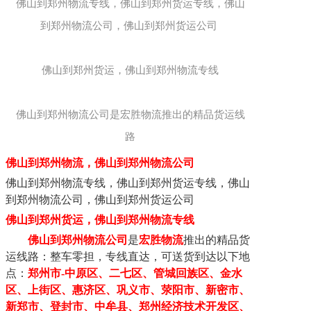
佛山到郑州物流专线，佛山到郑州货运专线，佛山
到郑州物流公司，佛山到郑州货运公司 

佛山到郑州货运，佛山到郑州物流专线

佛山到郑州物流公司是宏胜物流推出的精品货运线
路
佛山
到郑州
物流，
佛山
到
郑州
物流
公司
佛山到
郑州
物流专线
，
佛山
到
郑州
货运专线，佛山
到
郑州
物流公司，佛山到
郑州
货运公司
佛山
到
郑州
货运
，
佛山到
郑州
物流专线
佛山到
郑州
物流公司
是
宏胜物流
推出的精品货
运线路
：
整车零担，专线直达
，可送货到达以下地
点：
郑州市
-中原区、二七区、管城回族区、金水
区、上街区、惠济区、巩义市、荥阳市、新密市、
新郑市、登封市、中牟县、郑州经济技术开发区、