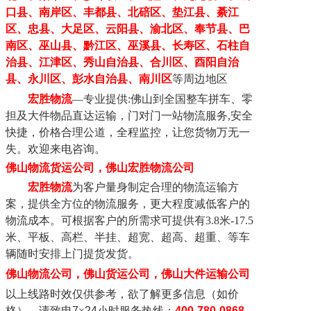
口县、南岸区、丰都县、北碚区、垫江县、綦江
区、忠县、大足区、云阳县、渝北区、奉节县、巴
南区、巫山县、黔江区、巫溪县、长寿区、石柱自
治县、江津区、秀山自治县、合川区、酉阳自治
县、永川区、彭水自治县、南川区
等周边地区
宏胜物流
—专业提供:佛山到全国整车拼车、零
担及大件物品直达运输
，
门对门
一站物流
服务
,安全
快捷
，
价格合理公道，全程监控，让您货物万无一
失。欢迎来电咨询。
佛山物流货运公司，
佛山
宏胜物流公司
宏胜物流
为客户量身
制定
合理的物流运输方
案，
提供
全方位的物流服务
，
更大程度减低客户的
物流成本。
可
根据客户的所需求
可提供
有
3.8米-17.5
米、平板、高栏、半挂、超宽、超高、超重、
等
车
辆
随时安排上门提货
发货
。
佛山物流公司
，
佛山货运公司
，佛山大件运输公司
以上线路时效仅供参考，欲了解更多信息（如价
格），请致电
7
×
24
小时服务热线：
400-780-0868